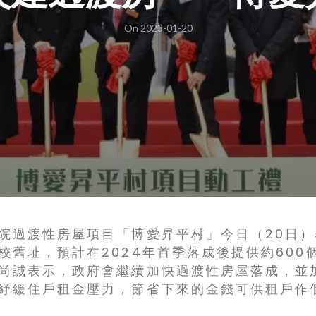
On 2023-01-20
院過渡性房屋項目「博愛昇平村」今日（20日
校舊址，預計在2024年首季落成後提供約600個
尚誠表示，政府會繼續加快過渡性房屋落成，並
紓緩住戶租金壓力，節省下來的金錢可供租戶作