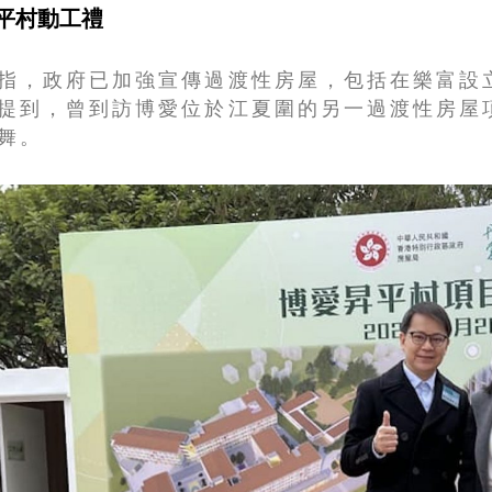
平村動工禮
指，政府已加強宣傳過渡性房屋，包括在樂富設
提到，曾到訪博愛位於江夏圍的另一過渡性房屋
舞。