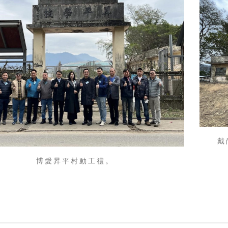
戴
博愛昇平村動工禮。