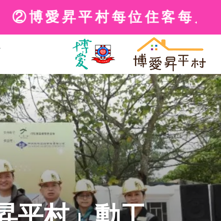
村每位住客每月可獲等值HK$
題
昇平村」動工