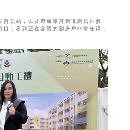
立資訊站，以及舉辦導賞團讓劏房戶參
項目，看到正在參觀的劏房户非常雀躍，