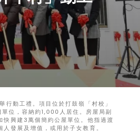
）舉行動工禮。項目位於打鼓嶺「村校」
單位，容納約1,000人居住。房屋局副
加快興建3萬個簡約公屋單位。他指過渡
個人發展及增值，或用於子女教育。