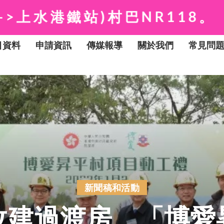
村巴NR118。
②博愛昇平
目資料
申請資訊
傳媒報導
關於我們
常見問
新聞稿和活動
改建過渡房 「博愛