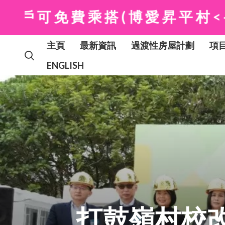
(博愛昇平村<->上水港鐵站)
主頁
最新資訊
過渡性房屋計劃
項
ENGLISH
打鼓嶺村校